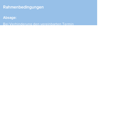
Rahmenbedingungen
Absage:
Bei Verhinderung den vereinbarten Termin
wahrzunehmen, muss 24 Stunden vorher abgesagt
werden, sonst muss das Honorar für die Sitzung
entrichtet werden.
Schweigepflicht
Die psychotherapeutische Behandlung unterliegt
der gesetzlich geregelten Schweigepflicht.